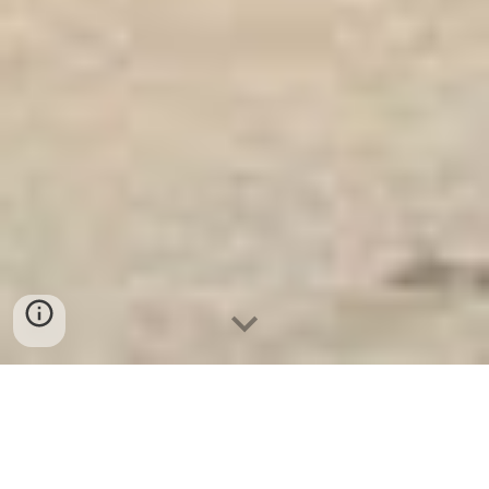
Ket Sat Ngan Hang
-
Safe
-
Két Sắt
Thông Minh LIBERTY Safe