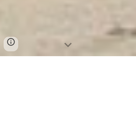
Ket Sat Ngan Hang
-
Premium Safe
Box
-
Két Sắt Thông Minh LIBERTY
Safe LB50 Pro
Digital Password Safe Box
Stuttgart Germany-Nhà Phân Phối
Minibar uy tín giá rẻ nhất bình
dương