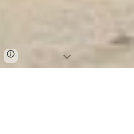
Ket Sat Ngan Hang
-
Safes
-
LIBERTY Safe
Electronic Digital Safes Hamburg Germany High
Quality Price Ratio Kệ Đa Năng uy tín tại hà nội