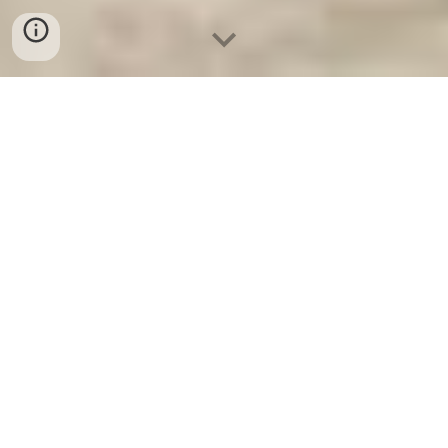
Ket Sat Ngan Hang
-
Premium Safe
Box
-
Két Sắt Thông Minh LIBERTY
Safe LB50 Pro
Safe Keeping Box Dusseldorf
Germany-cung cấp Safes In Hotel -
Két Sắt Khách Sạn Hoà Bình chính
hãng giá rẻ nhất
Két Sắt Cần Thơ - Safe Keeping Box