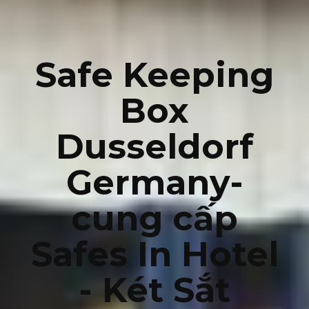
Safe Keeping
Box
Dusseldorf
Germany-
cung cấp
Safes In Hotel
- Két Sắt