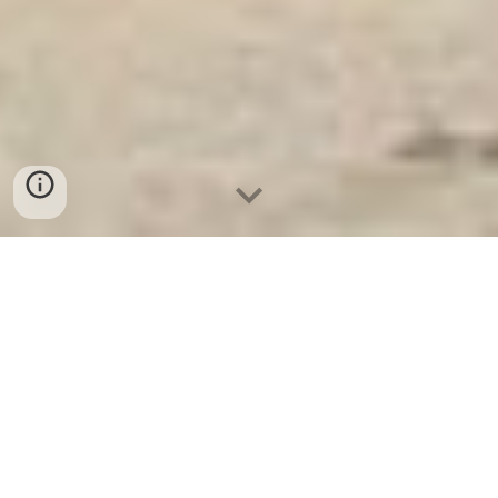
Két Sắt Ngân Hàng
-
Safes
-
LIBERTY Safe
Water Resistant Safes Hamburg Germany Tìm xưởng
sản xuất két sắt chất lượng toàn quốc
Tìm xưởng sản xuất két sắt chất lượng toàn