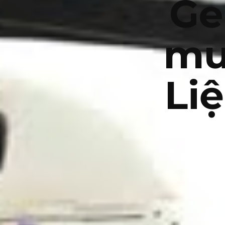
Ge
mu
Li