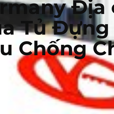
rmany Địa 
a Tủ Đựng 
ệu Chống C