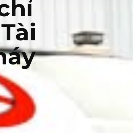
chỉ
Tài
háy