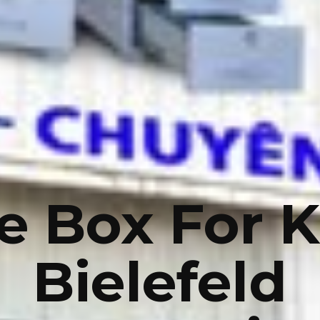
e Box For 
Bielefeld