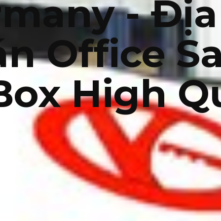
many - Địa
n Office S
Box High Q