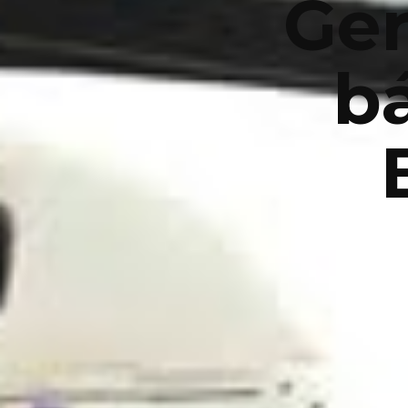
Ger
bá