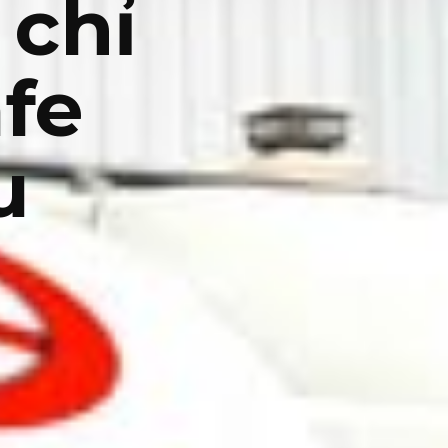
 chỉ
afe
u