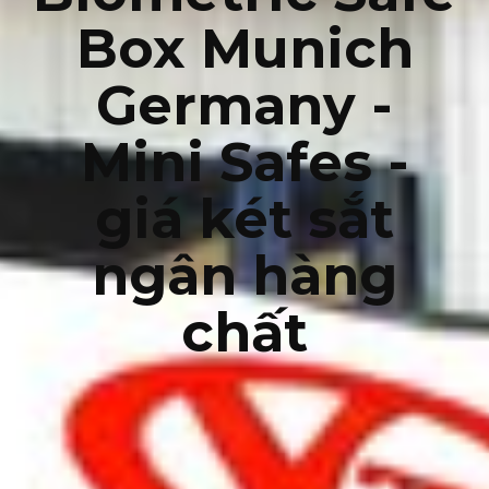
Box Munich
Germany -
Mini Safes -
giá két sắt
ngân hàng
chất