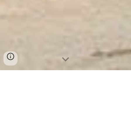
Két Sắt Ngân Hàng
-
Depository Safes
-
Két Sắt Thông Minh
LIBERTY Safes
Biometric Safe Box Munich Germany - Mini
Safes - giá két sắt ngân hàng chất lượng