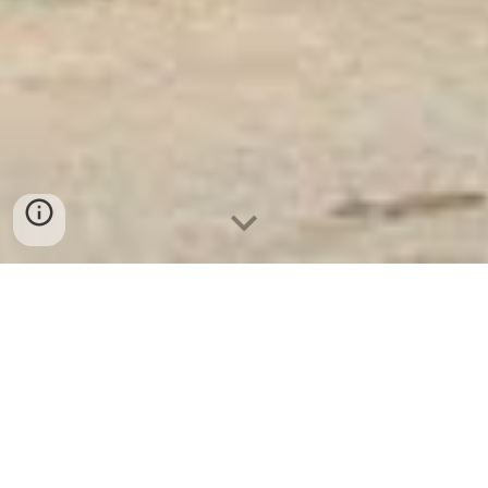
Ket Sat Ngan Hang
-
Safes Box Company
-
Két Sắt Thông Minh
LIBERTY Safe LB68 Pro
Combination Lock For Safe Box Bonn Germany Cửa hàng
bán Két Sắt Biệt Thự