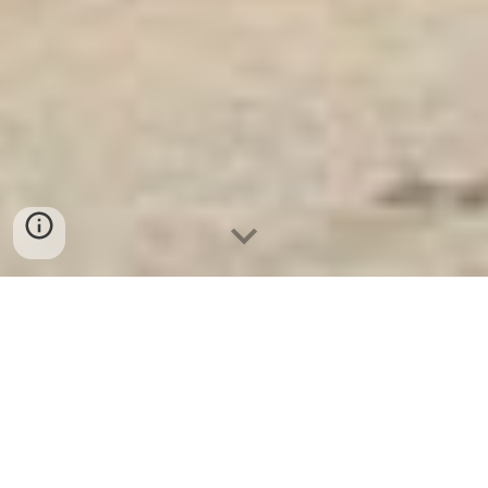
Ket Sat Ngan Hang
-
Safe
-
Két Sắt
Thông Minh LIBERTY Safe
Steel Cabinets Hamburg Germany
Factory đại lý Bàn Chân Sắt uy tín
chất lượng ủy quyền