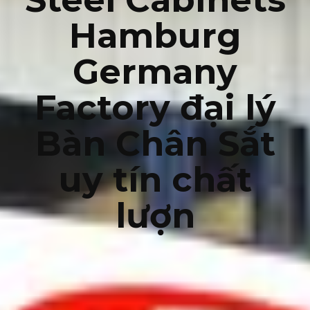
Hamburg
Germany
Factory đại lý
Bàn Chân Sắt
uy tín chất
lượn