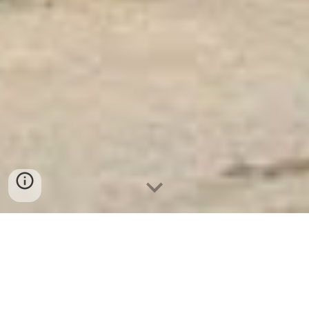
Két Sắt Ngân Hàng
-
Depository Safes
-
Két Sắt Thông Minh
LIBERTY Safes
Secret Hidden Socket Safe Box Germany -
Tìm nhà phân phối Electronic Home Safes