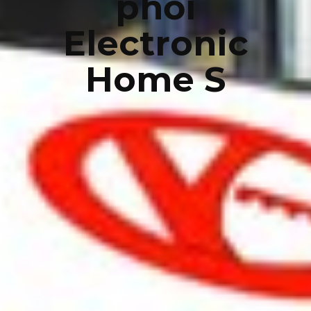
phối
Electronic
Home S