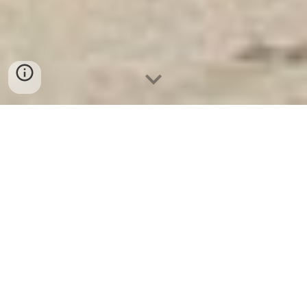
Ket Sat Ngan Hang
-
Safes Box Company
-
Két Sắt Thông Minh
LIBERTY Safe LB68 Pro
Jewelry Safe Box Bochum Germany Địa chỉ mua Tủ Bảo
Mật