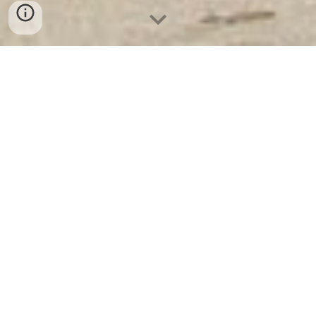
Két Sắt Ngân Hàng
-
Depository Safes
-
Két Sắt Thông Minh
LIBERTY Safes
Watch Winder Safe Strong Box Cologne
Germany - Két Sắt Việt Trì được cung cấp tại
các cửa hàng đại lý chính hãng với giá rẻ
nhất
Anhand der von Ihnen eingegebenen Schlüsselwörter
scheint es, dass Sie Informationen zu verschiedenen
Tresoren und einem bestimmten Anbieter suchen. Hier ist
eine Aufschlüsselung:
Arten von Tresoren