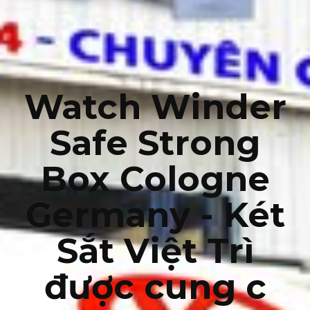
Watch Winder
Safe Strong
Box Cologne
Germany - Két
Sắt Việt Trì
được cung c