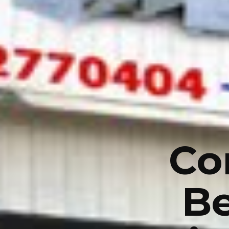
Co
Be