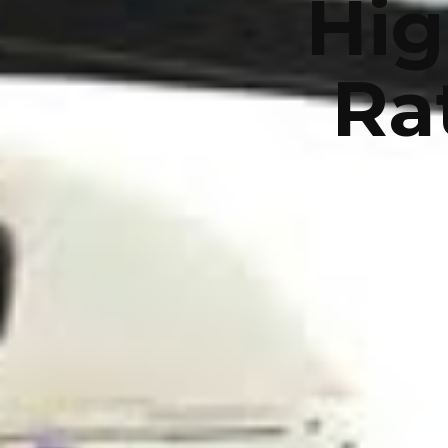
Hig
Ra