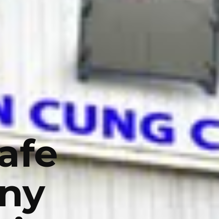
afe
any