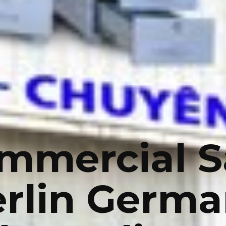
mmercial S
rlin Germ