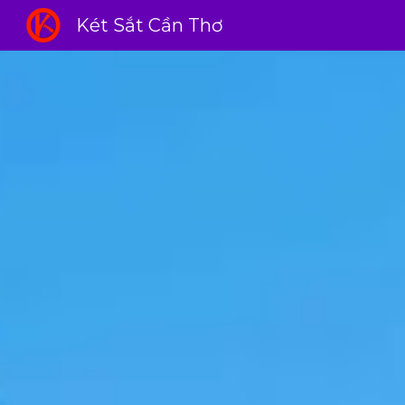
Két Sắt Cần Thơ
Sk