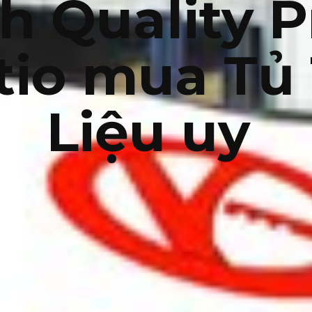
h Quality P
tio mua Tủ 
Liệu uy