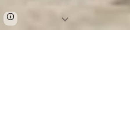
Ket Sat Ngan Hang
-
Premium Safe
Box
-
Két Sắt Thông Minh LIBERTY
Safe LB50 Pro
Drawer Hidden Safe Box Dusseldorf
Germany-Nhà Cung Cấp Tủ Hồ Sơ
Di Động trực tiếp từ nhà máy sản
xuất