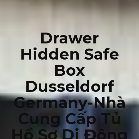
Drawer
Hidden Safe
Box
Dusseldorf
Germany-Nhà
Cung Cấp Tủ
Hồ Sơ Di Động