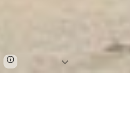
Ket Sat Ngan Hang
-
Luxury Home Safes
-
Két Sắt Thông Minh
LIBERTY Safe
Diamond Safe Hamburg Germany Factory Direct Fast Shipping
mua Két Sắt Huyện Mỹ Đức uy tín chính hãng giá rẻ