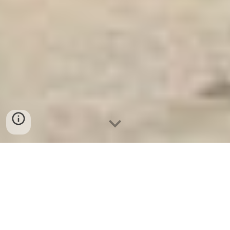
Két Sắt An Toàn
-
Big Safe
-
LIBERTY Safe
-
Két Sắt Việt
Tiệp
-
Két Sắt Ngân Hàng
Security Safes Munich Germany Manufacturing Facility Kệ
Sắt Trang Trí chính hãng tại hà nội