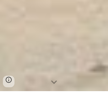
Ket Sat Ngan Hang
-
Safes Box Company
-
Két Sắt Thông Minh