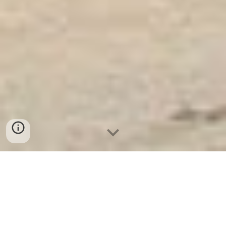
Ket Sat Ngan Hang
-
Safes Box Company
-
Két Sắt Thông Minh
LIBERTY Safe LB68 Pro
Steel Biometric Safe Box Bielefeld Germany Địa chỉ mua
Két Bạc Văn Phòng Hàn Quốc