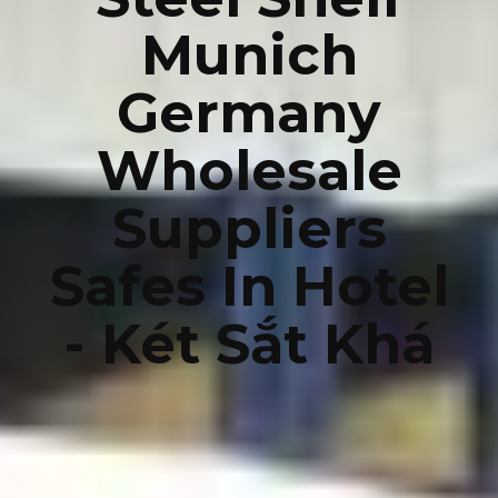
Munich
Germany
Wholesale
Suppliers
Safes In Hotel
- Két Sắt Khá