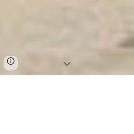
Két Sắt Ngân Hàng
-
Safes
-
LIBERTY Safe
Steel Shelf Munich Germany Wholesale Suppliers
Safes In Hotel - Két Sắt Khách Sạn Hoà Bình chính
hãng giá rẻ nhất