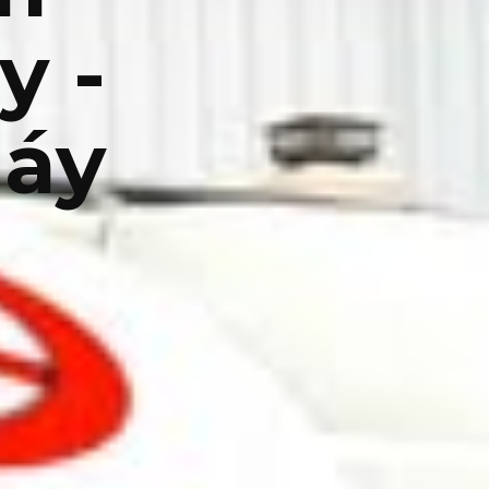
y -
máy