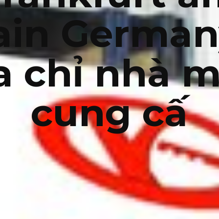
in German
a chỉ nhà 
cung cấ