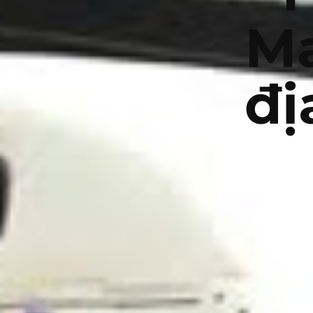
Ma
đị