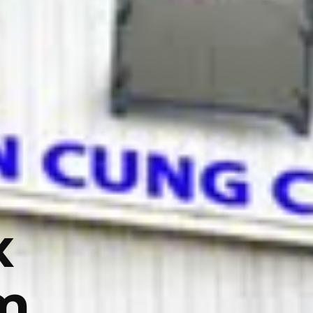
e
x
m