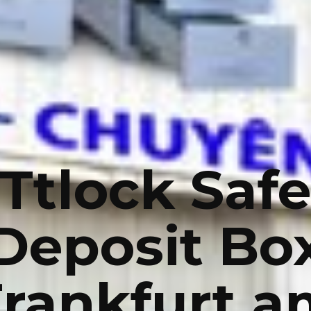
Ttlock Saf
Deposit Bo
Frankfurt a