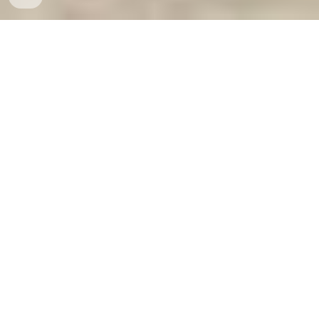
Két Sắt Gia Đình WELKO
-
Fire Resistant Cabinets
-
LIBERTY
Safe
-
LIBERTY Safe
-
Két Sắt Ngân Hàng
-
Két Sắt Việt Tiệp
Cheap Home Safes Cologne Germany Manufacturers
Suppliers Két sắt quận ngô quyền được ưa chuộng sử
dụng chất lượng an toàn uy tín